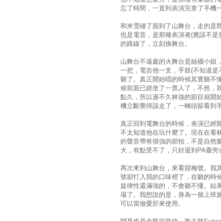
忘了時間，一直到表演完拿了手機
和米雪碰了面到了山舞台，走的是既定行程
也是電音，是那種表演者(應該不是
的路線了，立刻換舞台。
山舞台不遠處的火舞台是絲襪小姐
一把，電吉他一支，手鼓(不知道是不
聽了。真正開始唱的時候其實聽不
候前面已經坐了一票人了，不然，
點久，所以過不久林強的節目就開
機立斷覺得該走了，一轉頭卻看到
真正回到電舞台的時候，表演已經
不太知道他在玩什麼了。現在在看
的聲音帶有很強的節拍，不是自然
大，有點受不了，只好退到PA臺旁
再次來到山舞台，來看甜梅號。我
號卻打入我的口味裡了，在聽的時
旋律性還滿強的，不會聽不懂。結
場了。我想說的是，身為一個上班
可以當做愛肝來使用。