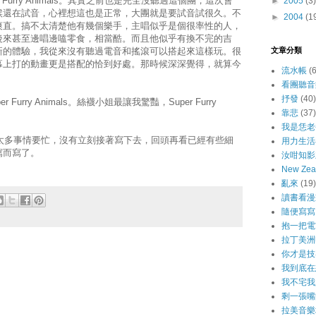
Furry Animals。其實之前也是完全沒聽過這個團，這次會
►
2005
(3)
候還在試音，心裡想這也是正常，大團就是要試音試很久。不
►
2004
(1
爽直。搞不太清楚他有幾個樂手，主唱似乎是個很率性的人，
後來甚至邊唱邊嗑零食，相當酷。而且他似乎有換不完的吉
新的體驗，我從來沒有聽過電音和搖滾可以搭起來這樣玩。很
文章分類
幕上打的動畫更是搭配的恰到好處。那時候深深覺得，就算今
流水帳
(
看團聽音
抒發
(40)
urry Animals。絲襪小姐最讓我驚豔，Super Furry
靠悲
(37)
我是恁老
有太多事情要忙，沒有立刻接著寫下去，回頭再看已經有些細
用力生活
寫而寫了。
汝咁知影
New Ze
亂來
(19)
讀書看漫
隨便寫寫
抱一把電
拉丁美洲
你才是技
我到底在
我不宅我
剩一張嘴
拉美音樂