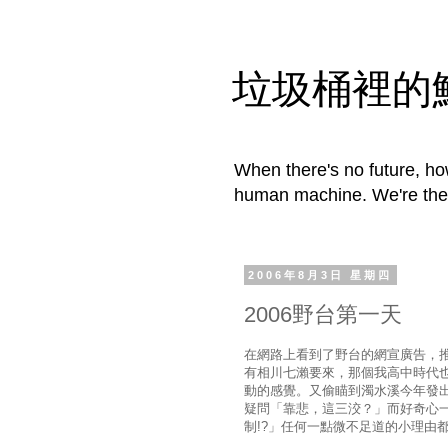
垃圾桶裡的
When there's no future, how
human machine. We're the f
2006年8月3日 星期四
2006野台第一天
在網路上看到了野台的網宣廣告，
有相川七瀨要來，那個我高中時代
動的感覺。又偷瞄到濁水溪今年發
疑問「靠悲，這三洨？」而好奇心一旦
制!?」任何一點微不足道的小理由