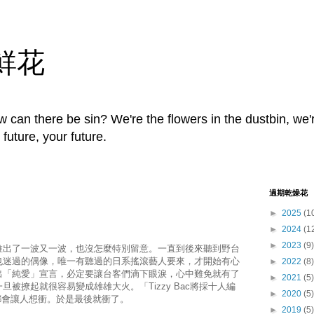
鮮花
 can there be sin? We're the flowers in the dustbin, we'
uture, your future.
過期乾燥花
►
2025
(1
►
2024
(1
►
2023
(9)
推出了一波又一波，也沒怎麼特別留意。一直到後來聽到野台
也迷過的偶像，唯一有聽過的日系搖滾藝人要來，才開始有心
►
2022
(8)
出「純愛」宣言，必定要讓台客們滴下眼淚，心中難免就有了
►
2021
(5)
被撩起就很容易變成雄雄大火。「Tizzy Bac將採十人編
►
2020
(5)
都會讓人想衝。於是最後就衝了。
►
2019
(5)