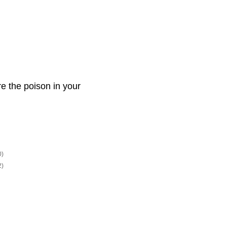
re the poison in your
0)
2)