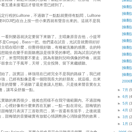
[偷翻
一看五通未接電話才發現米雪已經到了。
[偷翻]
[偷翻]
的Lulltone，不過聽了一點點就覺得有點悶，Lulltone
[偷翻]
要叫DJ吧)在台上按一些小東西就有聲音出來的。這就不是我
[偷翻]
[偷翻]
，一看到樂器就決定要留下來聽了。主唱兼原音吉他，小提琴
[偷翻]
是Conga)，Bass一把。他們還在試音，光試音就覺得好好
懂主唱在唱什麼，但覺得很好聽，有種被洗滌的感覺。去的時
[偷翻]
我想能坐在樂手前面聽應該是很享受的事吧。因為試音試的有
[偷翻]
始了，米雪問我要不要走，因為有聽到兒時偶像的呼喚，就當
[偷翻]
手鼓拿出了手風琴，天呀，完全投降。留下來繼續聽。
[偷翻]
開始了。說實話，林強現在已經完全不是我的路線了，我已經
[偷翻
林強，已經有點像是看一個陪我長大的好朋友，就這樣。出來
200
樂音的聲響，不過聽了還是會讓人想動。只是後來聲音實在太
邊，讓耳朵舒服一點。
►
7月
(
►
6月
(
其實聽的東西很少，後搖也照樣不在我守備範圍內。不過甜梅
►
5月
(
候，心裡好像有什麼東西在瓦解，一點一點在溶化。甜梅號的
►
4月
(
果甜梅號只表演了三首歌而已，第一首還有長笛手，之後就退
族，甜梅號的音樂確實有放鬆心情調劑身心消除疲勞的效果，
►
3月
(
►
1月
(