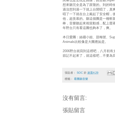
閉幕也是走既定路線，跑去聽Super 
想來聽完全是為了跟聳的。到的時
過沒想到過一下就上台開唱了，真
唱了一下就在台上戴起了安全帽，
他，超羨慕的。聽這個團是一種斬
棒，音樂聽起來相當動感，配上螢
年野台只有看這團也夠本了，爽。
本日愛團：絲襪小姐、甜梅號、Super F
Animals比較像是大團應如是。
2006野台就寫到這裡吧，八月初
節記不起來了，就這樣吧，不要為
張貼者：
SOC
於
凌晨4:29
標籤：
看團聽音樂
沒有留言:
張貼留言