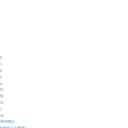
8)
1)
8)
2)
5)
(6)
(6)
(1)
1)
14)
回來的標誌