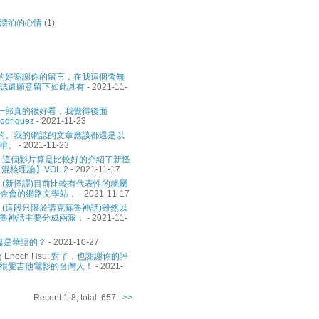
漂泊的心情
(1)
的好謝謝你的留言，在我這個杳無
誌還願意留下如此具有
- 2021-11-
一部真的很好看，我覺得後面
odriguez
- 2021-11-23
的。我的網誌的文章應該都還是以
唷。
- 2021-11-23
:
這個影片算是比較好的介紹了新怪
混核理論】VOL.2
- 2021-11-17
:
(新怪譚)目前比較有代表性的就屬
基金會的網路文學站，
- 2021-11-17
:
(這段只限於講克蘇魯神話)雖然以
魯神話主要分成兩派，
- 2021-11-
篇是華語的？
- 2021-10-27
g Enoch Hsu:
對了，也謝謝你的評
很愛吉他電影的台灣人！
- 2021-
Recent 1-8, total: 657.
>>