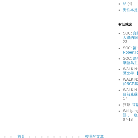
站
(4)
男性本是
有話就說
SOC:
真
人跡的網
23
SOC:
第
Robert R
SOC:
是
華語為主
WALKIN
譚文學 【
WALKIN
於SCP
WALKIN
目前克蘇
17
狂熟:
這
Wolfgan
語，一樣
07-18
首頁
較舊的文章