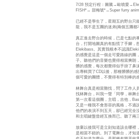
7/28 預定行程：圖騰→歐噴愛→Elekiba
FISH*→ 甜梅號*→Super furry
已經不是學生了，星期五的野台只
龍，我不是五團的迷弟(兩個五團都
真正進去野台的時候，已是七點的
台，打開地圖真的有點慌了手腳，
Elekibass。其實我根本不認識E
的感覺是這是一個走可愛路線的團
子。聽他們的音樂也覺得相當爽朗
髒的感覺，每次都覺得似乎掛了鼻
出專輯買了CD以後，那種髒髒的感覺
個可愛的團體，不覺得有特別棒的
林舞台真是相當難找，問了工作人
找林舞台，叫我一聲「同學，林舞
第一次看這個團，主唱，吉他，Ba
又是一種我不會形容的風格，不過
他們的表演不到五天，卻已經完全
和主唱鍵盤曾經互換而已。聽了兩
放棄以後我可是立刻知道該去哪裡
是相當不錯的。到了電舞台，才知
也不知道怎麼分，是那種有樂器的