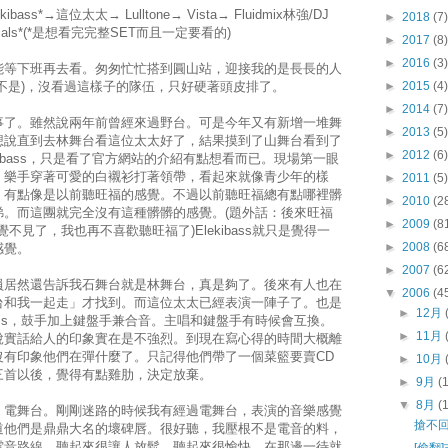
ss*→這位太太→ Lulltone→ Vista→ Fluidmix林強/DJ
►
2018
(7)
 animals*(*是想看完完整SET而且一定要看的)
►
2017
(8)
►
2016
(3)
能等下班再去看。匆匆忙忙搭到圓山站，迎接我的是長長的人
不是)，沒看過這樣子的隊伍，只好硬著頭皮排了。
►
2015
(4)
►
2014
(7)
事了。雖然說兩年前曾經來過野台。可是今年又有新增一堆舞
►
2013
(5)
想說直到去林舞台看這位太太好了，結果摸到了山舞台看到了
►
2012
(6)
lekibass，只是看了官方網站的介紹有點想看而已。現場第一眼
，樂手穿著可愛的白襯衫打著領帶，看起來就像青少年的樣
►
2011
(5)
，有點像是以前聽旺福的感覺。不過以前聽旺福總有點哪裡髒
►
2010
(2
涕。而這團就完全沒有這種髒髒的感覺。(題外話：後來旺福
►
2009
(8
不見了，我也再不喜歡聽旺福了)Elekibass就只是覺得一
►
2008
(6
感覺。
►
2007
(6
員居然還告訴我石舞台就是林舞台，真是夠了。後來有人也在
▼
2006
(4
台和我一起走」才找到。而這位太太已經表演一陣子了。也是
►
12月
ss，鼓手加上鍵盤手兼合音。主唱和鍵盤手有時候會互換。
►
11月
說實話給人的印象實在是不強烈。到現在寫心得的時間大概離
沒有印象他們在彈什麼了。只記得他們帶了一個菜籃要賣CD
►
10月
三首以後，覺得有點雞肋，決定放棄。
►
9月
(
▼
8月
(
，電舞台。剛剛迷路的時候我有經過電舞台，表演的音樂感覺
搶不
道他們是鼎鼎大名的壞碑唇。很好聽，我壓根不是電音的料，
電音路線，聽起來很讓人放鬆，聽起來很愉快。在那邊一待就