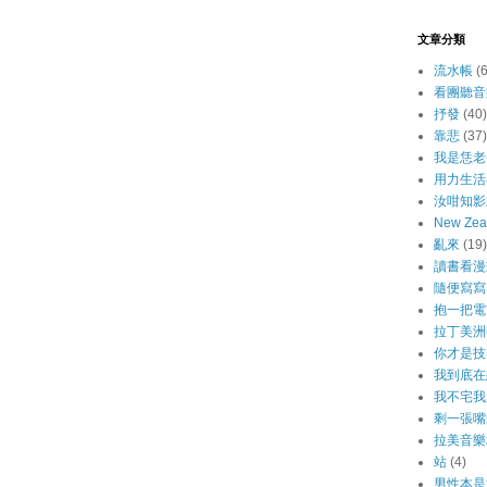
文章分類
流水帳
(
看團聽音
抒發
(40)
靠悲
(37)
我是恁老
用力生活
汝咁知影
New Ze
亂來
(19)
讀書看漫
隨便寫寫
抱一把電
拉丁美洲
你才是技
我到底在
我不宅我
剩一張嘴
拉美音樂
站
(4)
男性本是