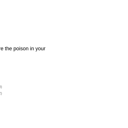
re the poison in your
0)
2)