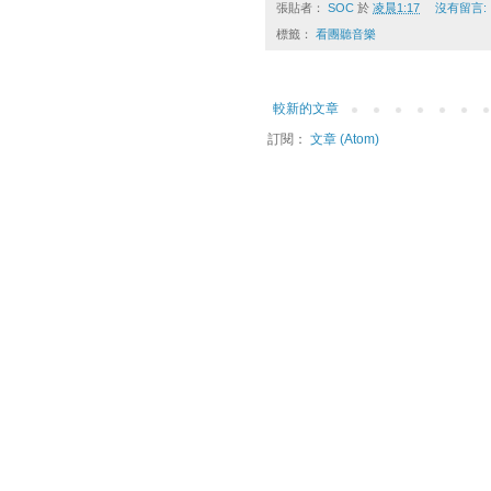
張貼者：
SOC
於
凌晨1:17
沒有留言:
標籤：
看團聽音樂
較新的文章
訂閱：
文章 (Atom)