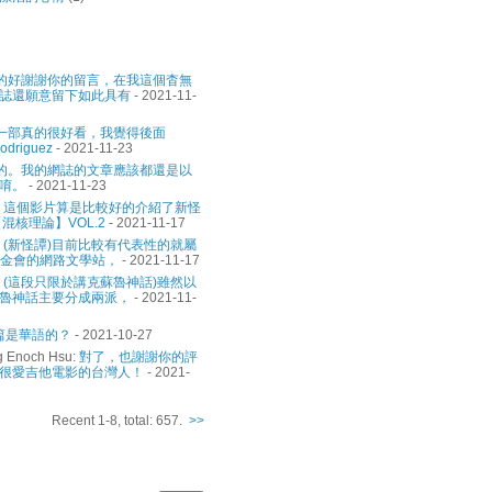
的好謝謝你的留言，在我這個杳無
誌還願意留下如此具有
- 2021-11-
一部真的很好看，我覺得後面
odriguez
- 2021-11-23
的。我的網誌的文章應該都還是以
唷。
- 2021-11-23
:
這個影片算是比較好的介紹了新怪
混核理論】VOL.2
- 2021-11-17
:
(新怪譚)目前比較有代表性的就屬
基金會的網路文學站，
- 2021-11-17
:
(這段只限於講克蘇魯神話)雖然以
魯神話主要分成兩派，
- 2021-11-
篇是華語的？
- 2021-10-27
g Enoch Hsu:
對了，也謝謝你的評
很愛吉他電影的台灣人！
- 2021-
Recent 1-8, total: 657.
>>