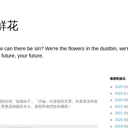
鮮花
 can there be sin? We're the flowers in the dustbin, we'
uture, your future.
過期乾燥花
►
2025
(1
►
2024
(1
►
2023
(9)
開始出現「知識份子」「評論」玖壹壹的文章。玖壹壹沒得金
文章更是歸腹肚全火。真想和他們說你懂屁！
►
2022
(8)
►
2021
(5)
►
2020
(5)
►
2019
(5)