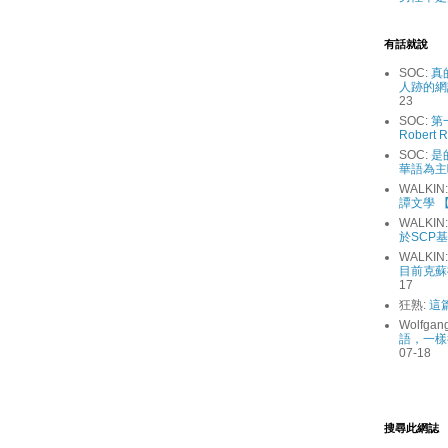
有話就說
SOC:
真
人跡的網
23
SOC:
第
Robert R
SOC:
是
華語為主
WALKIN
譚文學 【
WALKIN
於SCP
WALKIN
目前克蘇
17
狂熟:
這
Wolfgan
語，一樣
07-18
搜尋此網誌