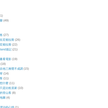
61)
樂
(49)
爸
(27)
在宏都拉斯
(26)
宏都拉斯
(22)
aland遊記
(21)
畫看電影
(19)
(18)
吉他三兩聲不成調
(15)
呀
(14)
客
(11)
想什麼
(11)
只是比較居家
(10)
的登山客
(8)
地圖
(4)
漂泊的心情
(1)