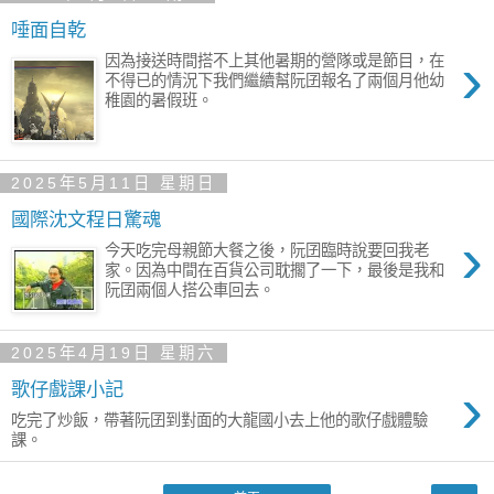
唾面自乾
›
因為接送時間搭不上其他暑期的營隊或是節目，在
不得已的情況下我們繼續幫阮囝報名了兩個月他幼
稚園的暑假班。
2025年5月11日 星期日
國際沈文程日驚魂
›
今天吃完母親節大餐之後，阮囝臨時說要回我老
家。因為中間在百貨公司耽擱了一下，最後是我和
阮囝兩個人搭公車回去。
2025年4月19日 星期六
›
歌仔戲課小記
吃完了炒飯，帶著阮囝到對面的大龍國小去上他的歌仔戲體驗
課。