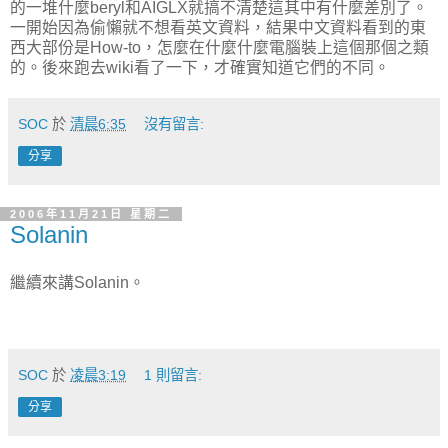
的一堆什麼beryl和AIGLX就搞不清楚這其中有什麼差別了。
一開始因為偷懶就不想看英文資料，結果中文資料看到的東
西大部份是How-to，怎麼在什麼什麼電腦裝上這個那個之類
的。後來跑去wiki看了一下，才確實知道它們的不同。
SOC
於
清晨6:35
沒有留言:
分享
2006年11月21日 星期二
Solanin
繼續來講
Solanin
。
SOC
於
凌晨3:19
1 則留言:
分享