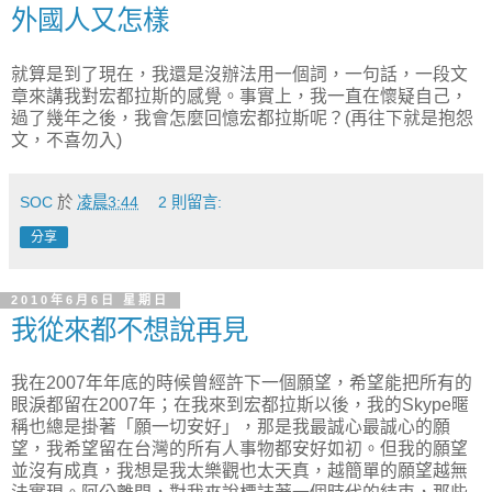
外國人又怎樣
就算是到了現在，我還是沒辦法用一個詞，一句話，一段文
章來講我對宏都拉斯的感覺。事實上，我一直在懷疑自己，
過了幾年之後，我會怎麼回憶宏都拉斯呢？(再往下就是抱怨
文，不喜勿入)
SOC
於
凌晨3:44
2 則留言:
分享
2010年6月6日 星期日
我從來都不想說再見
我在2007年年底的時候曾經許下一個願望，希望能把所有的
眼淚都留在2007年；在我來到宏都拉斯以後，我的Skype暱
稱也總是掛著「願一切安好」，那是我最誠心最誠心的願
望，我希望留在台灣的所有人事物都安好如初。但我的願望
並沒有成真，我想是我太樂觀也太天真，越簡單的願望越無