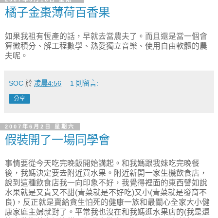
橘子金棗薄荷百香果
如果我祖有恆產的話，早就去當農夫了。而且還是當一個會
算微積分、解工程數學、熱愛獨立音樂、使用自由軟體的農
夫呢。
SOC
於
凌晨4:56
1 則留言:
分享
2007年6月2日 星期六
假裝開了一場同學會
事情要從今天吃完晚飯開始講起。和我媽跟我妹吃完晚餐
後，我媽決定要去附近買水果。附近新開一家生機飲食店，
說到這種飲食店我一向印象不好，我覺得裡面的東西譬如說
水果就是又貴又不甜(青菜就是不好吃)又小(青菜就是發育不
良)，反正就是賣給貪生怕死的健康一族和最關心全家大小健
康家庭主婦就對了。平常我也沒在和我媽逛水果店的(我是還