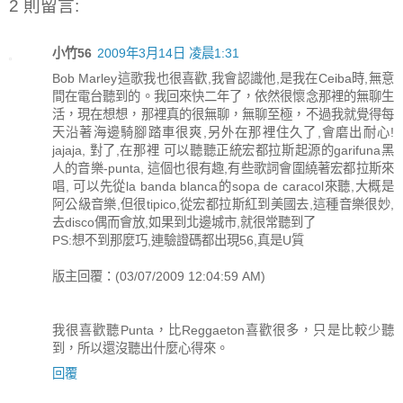
2 則留言:
小竹56
2009年3月14日 凌晨1:31
Bob Marley這歌我也很喜歡,我會認識他,是我在Ceiba時,無意
間在電台聽到的。我回來快二年了，依然很懷念那裡的無聊生
活，現在想想，那裡真的很無聊，無聊至極，不過我就覺得每
天沿著海邊騎腳踏車很爽,另外在那裡住久了,會磨出耐心!
jajaja, 對了,在那裡 可以聽聽正統宏都拉斯起源的garifuna黑
人的音樂-punta, 這個也很有趣,有些歌詞會圍繞著宏都拉斯來
唱, 可以先從la banda blanca的sopa de caracol來聽,大概是
阿公級音樂,但很tipico,從宏都拉斯紅到美國去,這種音樂很妙,
去disco偶而會放,如果到北邊城市,就很常聽到了
PS:想不到那麼巧,連驗證碼都出現56,真是U質
版主回覆：(03/07/2009 12:04:59 AM)
我很喜歡聽Punta，比Reggaeton喜歡很多，只是比較少聽
到，所以還沒聽出什麼心得來。
回覆