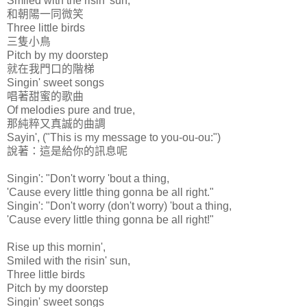
Smiled with the risin' sun,
和朝陽一同微笑
Three little birds
三隻小鳥
Pitch by my doorstep
就在我門口的階梯
Singin' sweet songs
唱著甜蜜的歌曲
Of melodies pure and true,
那純粹又真誠的曲調
Sayin', ("This is my message to you-ou-ou:")
說著：這是給你的訊息呢
Singin': "Don't worry 'bout a thing,
'Cause every little thing gonna be all right."
Singin': "Don't worry (don't worry) 'bout a thing,
'Cause every little thing gonna be all right!"
Rise up this mornin',
Smiled with the risin' sun,
Three little birds
Pitch by my doorstep
Singin' sweet songs