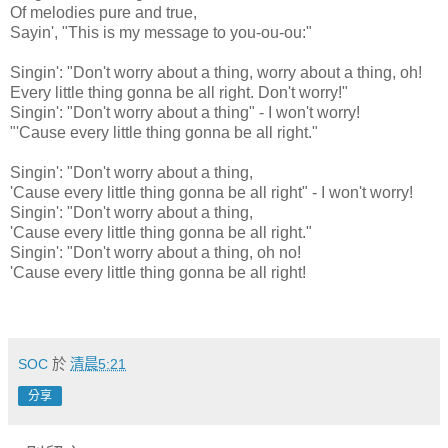
Of melodies pure and true,
Sayin', "This is my message to you-ou-ou:"
Singin': "Don't worry about a thing, worry about a thing, oh!
Every little thing gonna be all right. Don't worry!"
Singin': "Don't worry about a thing" - I won't worry!
"'Cause every little thing gonna be all right."
Singin': "Don't worry about a thing,
'Cause every little thing gonna be all right" - I won't worry!
Singin': "Don't worry about a thing,
'Cause every little thing gonna be all right."
Singin': "Don't worry about a thing, oh no!
'Cause every little thing gonna be all right!
SOC
於
清晨5:21
分享