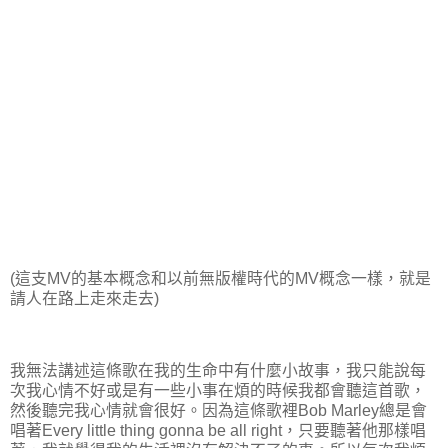
(這支MV的基本概念和以前無版權時代的MV概念一樣，就是
請人在路上走來走去)
我無法講述這條歌在我的生命中有什麼小故事，我只能說每
次我心情不好或是有一些小事在煩的時候我都會聽這首歌，
然後聽完我心情就會很好。因為這條歌裡Bob Marley總是會
唱著Every little thing gonna be all right，只要聽著他那樣唱