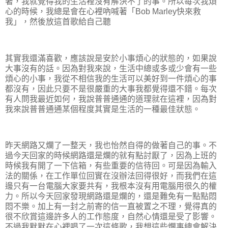
著，我就覺得我的生活裡沒有解決不了的事。所以每次我煩
心的時候，我總是會在心裡吶喊著「Bob Marley快來救
我」，然後放這首歌給自己聽
其實我還滿喜歡，應該說是安於小事煩心的狀態的，如果說
大事沒有的話。因為對我來說，生活中總或多或少會有一些
煩心的小事，我從不相信我的生活可以美好到一件煩心的事
都沒有，因此只要不是很嚴重的大事我都覺得還不錯。每次
有人問我最近如何，我說普普通通的道理就在這裡，因為對
我來說普普通通某個程度其實是生活的一種最佳狀態。
昨天網路又爛了一整天，我也怡然自得的做著自己的事。不
過今天回家的時候網路還是爛的就有點討厭了，因為上班的
時候我有開了一下信箱，有些重要的信待回。可是因為輸入
法的關係，在工作單位回實在沒辦法回得很好，而我們在這
邊只有一台電腦大家要共有，我根本沒有用電腦用很久的權
力。所以今天回家發現網路還是爛的，還是難免有一點點悶
悶不樂。加上有一封之前寄的信一直被置之不理，覺得真的
很不欣賞這邊許多人的工作態度，自然心情還是受了影響。
不過我默默在心裡唱了一次這條歌，我想這些爛事總會解決