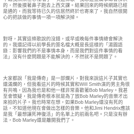
的，然後摸著鼻子跑去上西文課。結果回來的時候網路已經
是通的，而我等待已久的信居然終於也寄來了，我自然很開
心的把該做的事情一項一項解決掉。
對呀，其實這條歌說的沒錯，或早或晚每件事情總會解決
的。我還記得以前學長的簽名檔大概是長這樣的「湯圓語
錄：影響我們的不是事情本身，而是我們對這件事情的看
法」沒有什麼問題是不能解決的，不然就不是問題了。
大家都說「我是傳奇」是一部爛片，對我來說這片子其實也
還滿爛的，但我看這片的時候其實和Will Smith演的男主角很
有共鳴，因為我也是和他一樣非常喜歡著Bob Marley。我甚
至會懷疑，我是傳奇根本就是為了放Bob Marley的音樂才出
來拍的片子。我也時常在想，如果Bob Marley還沒有死的
話，不知道他現在會做出怎樣的音樂。他和Jimi Hendrix應該
是我「最想讓死神復活」的名單上的前兩名吧。只是沒有辦
法，Bob Marley還是離開我們了。