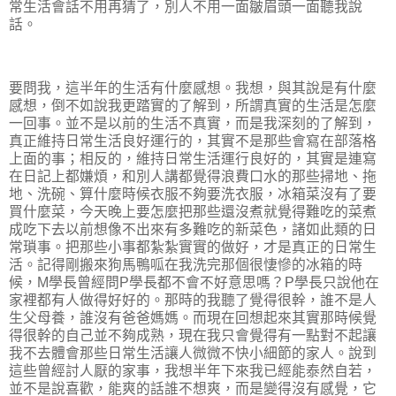
常生活會話不用再猜了，別人不用一面皺眉頭一面聽我說
話。
要問我，這半年的生活有什麼感想。我想，與其說是有什麼
感想，倒不如說我更踏實的了解到，所謂真實的生活是怎麼
一回事。並不是以前的生活不真實，而是我深刻的了解到，
真正維持日常生活良好運行的，其實不是那些會寫在部落格
上面的事；相反的，維持日常生活運行良好的，其實是連寫
在日記上都嫌煩，和別人講都覺得浪費口水的那些掃地、拖
地、洗碗、算什麼時候衣服不夠要洗衣服，冰箱菜沒有了要
買什麼菜，今天晚上要怎麼把那些還沒煮就覺得難吃的菜煮
成吃下去以前想像不出來有多難吃的新菜色，諸如此類的日
常瑣事。把那些小事都紮紮實實的做好，才是真正的日常生
活。記得剛搬來狗馬鴨呱在我洗完那個很悽慘的冰箱的時
候，M學長曾經問P學長都不會不好意思嗎？P學長只說他在
家裡都有人做得好好的。那時的我聽了覺得很幹，誰不是人
生父母養，誰沒有爸爸媽媽。而現在回想起來其實那時候覺
得很幹的自己並不夠成熟，現在我只會覺得有一點對不起讓
我不去體會那些日常生活讓人微微不快小細節的家人。說到
這些曾經討人厭的家事，我想半年下來我已經能泰然自若，
並不是說喜歡，能爽的話誰不想爽，而是變得沒有感覺，它