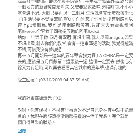
是當有一堆時間,卻找不到事情做時. 半年是一個臨界點,處於對
一個地方的新鮮感開始消失,又想要點家鄉味,這段時間,不小心
就會渡不過, 大概只要再過一二個月,生活就會完全宏都拉斯化
了!生活只要不覺得無聊,就OK了!!別忘了你可是還有網路可以
連上ptt當鄉民,我可是連網路都沒有,只能天天看電視當阿
宅!!keroro全套看了四遍還五遍的阿宅!!xdxd.
給你一些樂子做:四月有聖週,有想出國,就去瓜國antigua,如果
不想出國,就去你們的教堂,會有一連串聖週的活動,我覺得還滿
不錯,可惜我沒有參加過!
再來五月開始是一連串的嘉年華會接力賽,LA CEIBA是一定要
去的,應該是五月倒數第二還最後一週,這個一定要去,然後心有
餘又力有足時,可以再去看看其它城市的嘉年華,也滿有趣的!
版主回覆：(03/10/2009 04:37:59 AM)
我的計畫都被爆光了XD
對呀，你有說過，不過有些事真的不是自己身在其中就不能體
會的，我現在應該算逐漸適應這邊的生活了我想，完全就是一
個自得其樂的狀態。
回覆