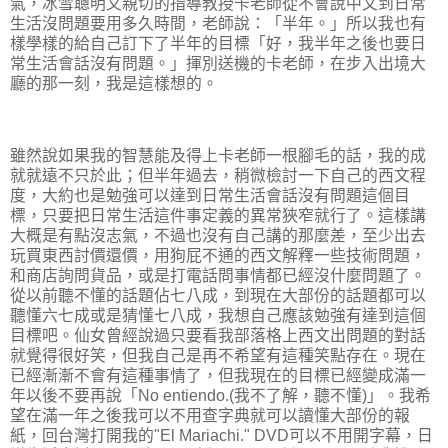
氣，冰雪聰明又親切的指導教授卡老師從不會說中文到日常
生活沒問題要用多久時間，老師說：「半年。」所以我也有
樣學樣的給自己訂下了半年的目標「好，我半年之後也要日
常生活會話沒有問題。」揮別送機的卡老師，在步入出境大
廳的那一刻，我是這樣想的。
雖然說如果我的智慧能及得上卡老師一根腳毛的話，我的成
就就遠不只於此；但半年過去，稍微檢討一下自己的西文程
度，大約也是勉強可以達到日常生活會話沒有問題這個目
標，只要把日常生活這件事定義的異常狹窄就行了。這樣講
大概是有點沒志氣，不過也沒有自己講的那麼差，至少出去
玩買東西討價還價，用狗屁不通的西文解釋一些技術問題，
和商店詢問貨品，或是打電話問事情都已經沒什麼問題了。
從以前聽不懂的話題佔七八成，到現在大部份的話題都可以
聽懂六七成或是猜懂七八成，我想自己應該勉強有達到這個
目標吧。仙女曾經說過只要看我部落格上西文出問題的對話
就覺得很好笑，但我自己是再不希望有這種笑點存在。現在
已經漸漸不會有這種事情了，但我現在的目標已經變成滿一
年以後不要再說「No entiendo.(我不了解，聽不懂)」。我希
望在滿一年之後我可以不用查字典就可以讀懂大部份的報
紙，回台灣打開我的"El Mariachi." DVD可以不用開字幕，日