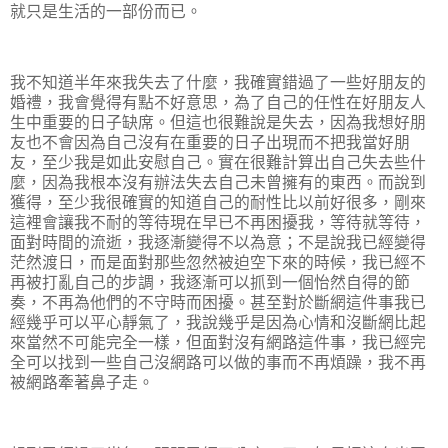
就只是生活的一部份而已。
我不知道半年來我失去了什麼，我確實錯過了一些好朋友的
婚禮，我會覺得有點不好意思，為了自己的任性在好朋友人
生中重要的日子缺席。但這也很難說是失去，因為我想好朋
友也不會因為自己沒有在重要的日子出現而不把我當好朋
友，至少我是如此安慰自己。實在很難計算出自己失去些什
麼，因為我根本沒有辦法失去自己未曾擁有的東西。而說到
獲得，至少我很確實的知道自己的耐性比以前好很多，剛來
這裡會讓我不耐的等待現在早已不再困擾我，等待就等待，
面對時間的流逝，我逐漸變得不以為意；不是說我已經變得
茫然渡日，而是面對那些忽然被迫空下來的時候，我已經不
再被打亂自己的步調，我逐漸可以抓到一個怡然自得的節
奏，不再為他們的不守時而困擾。甚至對於斷網這件事我已
經幾乎可以平心靜氣了，我說幾乎是因為心情和沒斷網比起
來當然不可能完全一樣，但面對沒有網路這件事，我已經完
全可以找到一些自己沒網路可以做的事而不再煩躁，我不再
被網路牽著鼻子走。