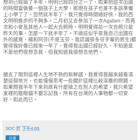
想到已經過了半年，明明已經四分之一了，如果把這次出國
的時間當做養一個孩子上大學，那現在孩子也差不多該準備
上小學了了。忽然就半年了，我只覺得時間過好快，我的西
文明明進步的不夠多。二月初又去參加了一次Agafam，而再
次和小麥及其他人一起大合照時，明明覺得前一次合照只是
昨天的事，怎麼一下就半年了。不過這似乎是我自己出國在
外的感覺，楊和阿芬(不是玉芬，我認識很多芬字輩的男生)都
覺得我好像已經來一年了，覺得我出國已經好久，不知道是
不是他們很想念我，但我知道我很想念他們。
褪去了剛到這裡人生地不熟的新鮮感，我覺得我越來越看清
楚這個地方，也能慢慢思考一些關於這裡比較深層的問題。
如果問我半年下來到底有什麼操之在別人的希望，我只希望
家裡的龍眼貓不要忘記我，所有在台灣的人事物都一切安
好，如此而已。
SOC
於
下午4:00
分享