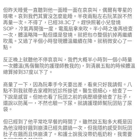
但昨天睡覺一直聽到他一面睡一面在哀哀叫，偶爾有零星的
咳嗽。哀到我們其實沒怎麼能睡。半夜兩點左右阮某說不然
再量一次。不得了，已經38.3C了。趕快照著小兒發燒
SOP，冷氣再開強一度，電風扇拿來吹。半小時之後再檢查
一次，體溫略降一點但還是發燒。就把包巾整個扒掉再繼續
吹風。又過了半個小時發現體溫繼續在降。就稍微安心了一
點。
反正晚上就聽他不停哀哀叫，我們大概半小時到一個小時量
一次體溫(馬偕醫院的護理師教我的)，到清晨五點的時候體溫
總算掉到37度以下了。
商量了一下，因為阮牽手今天要出差，看來只好我請假。八
點不到我就帶去家裡附近診所掛號。醫生很細心，檢查了一
下說是感冒。但她也看了阮囝之前的病歷順便檢查了肚子，
還說以防萬一，不然也驗一下尿。就請護理師幫阮囝貼了尿
袋。
但已經到了他平常吃早餐的時間了。雖然說五點多大概是因
為他沒睡好餓到崩潰已經先餵過一次，但我隱約感受到阮囝
肚子在餓而且快崩潰了。和護士說我沒帶奶瓶奶粉，我需要