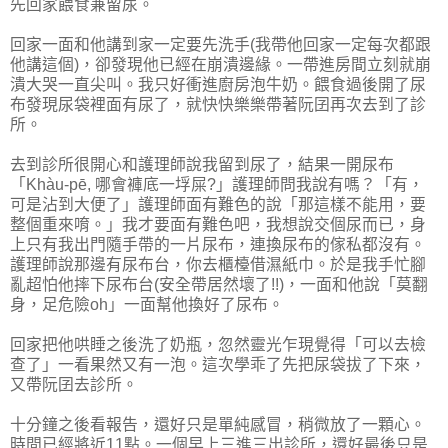
先回家餵食兼留尿。
回家一面和他講到家一定要先洗手(我帶他回家一定每次都跟
他講這個)，卻發現他已經在崩潰邊緣。一帶進房間立刻就崩
潰大哭一直尖叫。我只好衝進廚房泡牛奶。餵食過後開了尿
布發現尿袋裡面有尿了，就快快樂樂帶著阮囝再次去到了診
所。
去到診所很開心和護理師說我留到尿了，結果一開尿布
「Khàu-pē, 哪會褲底一垺屎?」護理師問我說有嗎？「有，
可是沾到大便了」護理師面有難色的說「那這樣不能用，要
整個重來唷。」我才要面有難色吧，我想說交個尿而已，身
上只有我出門隨手帶的一片尿布，連換尿布的傢私都沒有。
護理師說那邊有尿布台，你去櫃檯借濕紙巾。於是我手忙腳
亂超怕他摔下尿布台(安全帶居然壞了!!)，一面和他說「莫翻
身，足危險oh」一面幫他換好了尿布。
回家把他哄睡之後洗了奶瓶，忽然靈光乍現覺得「可以去檢
查了」一看果然又有一泡。這次學乖了先把尿袋拔了下來，
又帶阮囝去診所。
十分鐘之後看報告，還好只是單純感冒，稍微放了一顆心。
時間已經將近11點。一個早上三進三出診所，還好最後只是