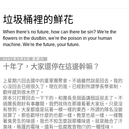
垃圾桶裡的鮮花
When there's no future, how can there be sin? We're the
flowers in the dustbin, we're the poison in your human
machine. We're the future, your future.
2007年9月8日 星期六
十年了，大家還停在這邊幹嘛？
上星期六回去國中的童軍團聚會。不過雖然說是回去，我的
心沒回去已經很久了。現在的我，已經對所謂學長學弟制、
歡呼感到很木然了。
原本只打算回去一下下的，和團長見個面講個話就走了。不
過團長剛好有事離開，我們就待在那邊看著大家玩。只是沒
有想到，大家都還是玩著一模一樣的東西，所謂的隊名沒變
就算了，那些歡呼什麼的也都一樣。教室也是一樣，一樣飄
著臭男生的味道，我也不知怎麼說那種味道，就是融合了汗
臭味，帳篷的霉味，還有一些腐敗食物(?)的一種怪味。