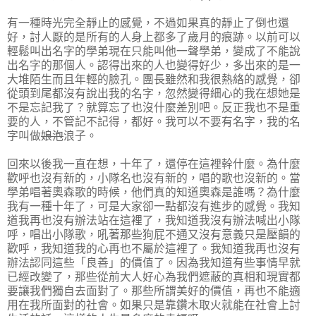
有一種時光完全靜止的感覺，不過如果真的靜止了倒也還
好，討人厭的是所有的人身上都多了歲月的痕跡。以前可以
輕鬆叫出名字的學弟現在只能叫他一聲學弟，變成了不能說
出名字的那個人。認得出來的人也變得好少，多出來的是一
大堆陌生而且年輕的臉孔。團長雖然和我很熱絡的感覺，卻
從頭到尾都沒有說出我的名字，忽然變得細心的我在想她是
不是忘記我了？就算忘了也沒什麼差別吧。反正我也不是重
要的人，不管記不記得，都好。我可以不要有名字，我的名
字叫做
娘泡
浪子。
回來以後我一直在想，十年了，還停在這裡幹什麼。為什麼
歡呼也沒有新的，小隊名也沒有新的，唱的歌也沒新的。當
學弟唱著奧森歌的時候，他們真的知道奧森是誰嗎？為什麼
我有一種十年了，可是大家卻一點都沒有進步的感覺。我知
道我再也沒有辦法站在這裡了，我知道我沒有辦法喊出小隊
呼，唱出小隊歌，吼著那些狗屁不通又沒有意義只是壓韻的
歡呼，我知道我的心再也不屬於這裡了。我知道我再也沒有
辦法認同這些「良善」的價值了。因為我知道有些事情早就
已經改變了，那些從前大人好心為我們遮蔽的真相和現實都
要讓我們獨自去面對了。那些所謂美好的價值，再也不能適
用在我所面對的社會。如果只是靠鑽木取火就能在社會上討