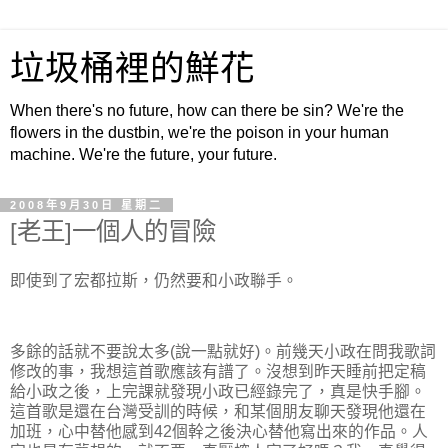
垃圾桶裡的鮮花
When there's no future, how can there be sin? We're the
flowers in the dustbin, we're the poison in your human
machine. We're the future, your future.
2008年9月30日 星期二
[老王]一個人的冒險
即使到了宏都拉斯，仍然要和小政聯手。
多餘的話就不要說太多(說一點就好)。前幾天小政在問我歌詞
修改的事，我想這首歌應該有譜了。沒想到昨天睡前把定稿
給小政之後，上完課就發現小政已經錄完了，真是快手腳。
這首歌是還在台灣受訓的時候，和某個朋友聊天發現他還在
加班，心中替他感到42個幹之後決心替他寫出來的作品。人