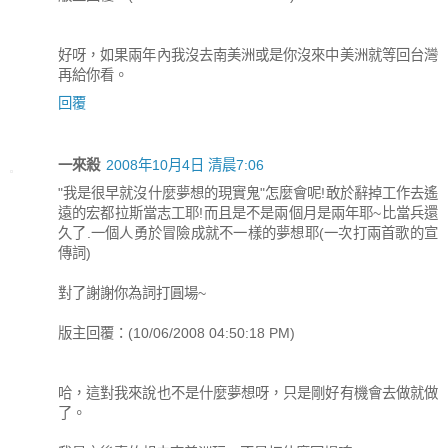
好呀，如果兩年內我沒去南美洲或是你沒來中美洲就等回台灣
再給你看。
回覆
一來殺
2008年10月4日 清晨7:06
"我是很早就沒什麼夢想的現實鬼"怎麼會呢!敢於辭掉工作去遙
遠的宏都拉斯當志工耶!而且是不是兩個月是兩年耶~比當兵還
久了.一個人勇於冒險成就不一樣的夢想耶(一次打兩首歌的宣
傳詞)
對了謝謝你為詞打圓場~
版主回覆：(10/06/2008 04:50:18 PM)
哈，這對我來說也不是什麼夢想呀，只是剛好有機會去做就做
了。