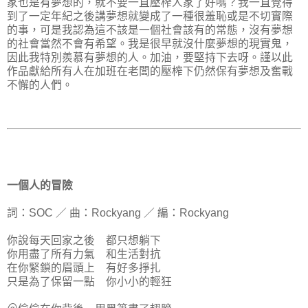
家也是有夢想的，就不要一直壓榨人家了好嗎？我一直覺得
到了一定年紀之後講夢想就變成了一種很羞恥或是不切實際
的事，可是我認為這不該是一個社會該有的常態，沒有夢想
的社會當然不會有希望。我是很早就沒什麼夢想的現實鬼，
因此我特別羨慕有夢想的人。加油，要堅持下去呀。謹以此
作品獻給所有人在加班在老闆的壓榨下仍然保有夢想及奮戰
不懈的人們。
一個人的冒險
詞：SOC ／ 曲：Rockyang ／ 編：Rockyang
你說每天回家之後 都只想躺下
你用盡了所有力氣 和生活對抗
在你緊鎖的眉頭上 有好多掙扎
只是為了保留一點 你小小的輕狂