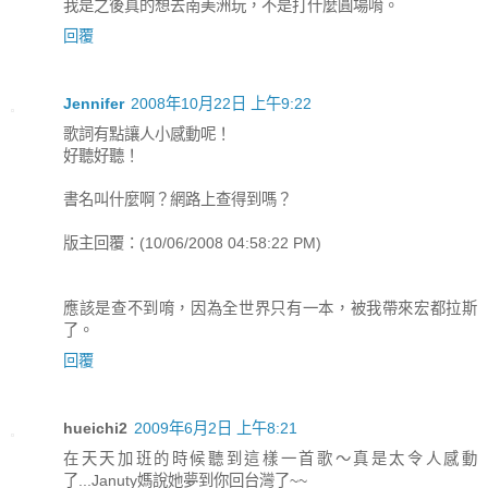
我是之後真的想去南美洲玩，不是打什麼圓場唷。
回覆
Jennifer
2008年10月22日 上午9:22
歌詞有點讓人小感動呢！
好聽好聽！
書名叫什麼啊？網路上查得到嗎？
版主回覆：(10/06/2008 04:58:22 PM)
應該是查不到唷，因為全世界只有一本，被我帶來宏都拉斯
了。
回覆
hueichi2
2009年6月2日 上午8:21
在天天加班的時候聽到這樣一首歌～真是太令人感動
了...Januty媽說她夢到你回台灣了~~