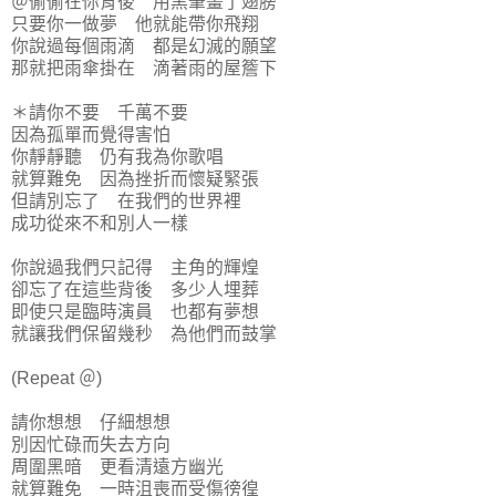
＠偷偷在你背後 用黑筆畫了翅膀
只要你一做夢 他就能帶你飛翔
你說過每個雨滴 都是幻滅的願望
那就把雨傘掛在 滴著雨的屋簷下
＊請你不要 千萬不要
因為孤單而覺得害怕
你靜靜聽 仍有我為你歌唱
就算難免 因為挫折而懷疑緊張
但請別忘了 在我們的世界裡
成功從來不和別人一樣
你說過我們只記得 主角的輝煌
卻忘了在這些背後 多少人埋葬
即使只是臨時演員 也都有夢想
就讓我們保留幾秒 為他們而鼓掌
(Repeat ＠)
請你想想 仔細想想
別因忙碌而失去方向
周圍黑暗 更看清遠方幽光
就算難免 一時沮喪而受傷徬徨